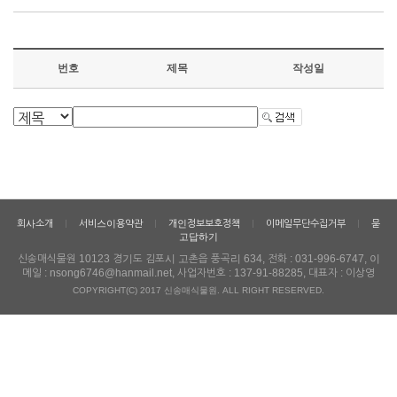
번호
제목
작성일
회사소개
서비스이용약관
개인정보보호정책
이메일무단수집거부
묻
ㅣ
ㅣ
ㅣ
ㅣ
고답하기
신송매식물원 10123 경기도 김포시 고촌읍 풍곡리 634, 전화 : 031-996-6747, 이
메일 : nsong6746@hanmail.net, 사업자번호 : 137-91-88285, 대표자 : 이상영
COPYRIGHT(C) 2017 신송매식물원. ALL RIGHT RESERVED.