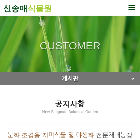
신송매
식물원
To
nav
CUSTOMER
게시판
공지사항
New Songmae Botanical Garden
분화 조경용 지피식물 및 야생화
전문재배농장