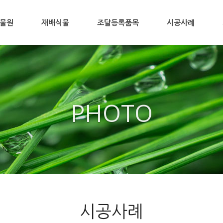
물원
재배식물
조달등록품목
시공사례
PHOTO
시공사례