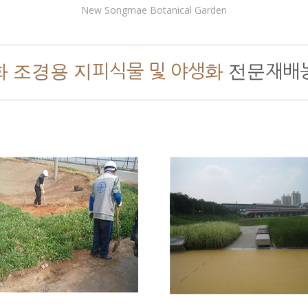
New Songmae Botanical Garden
화 조경용 지피식물 및 야생화
전문재배