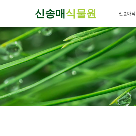
신송매
식물원
신송매식