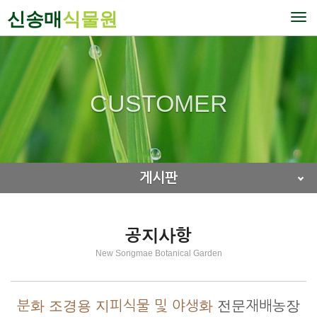
신송매
식물원
To
nav
CUSTOMER
게시판
공지사항
New Songmae Botanical Garden
분화 조경용 지피식물 및 야생화
전문재배농장