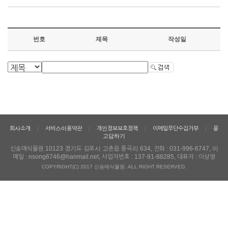
번호
제목
작성일
회사소개
서비스이용약관
개인정보보호정책
이메일무단수집거부
묻
ㅣ
ㅣ
ㅣ
ㅣ
고답하기
신송매식물원 10123 경기도 김포시 고촌읍 풍곡리 634, 전화 : 031-996-6747, 이
메일 : nsong6746@hanmail.net, 사업자번호 : 137-91-88285, 대표자 : 이상영
COPYRIGHT(C) 2017 신송매식물원. ALL RIGHT RESERVED.