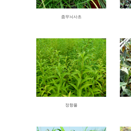
좀무늬사초
정향풀