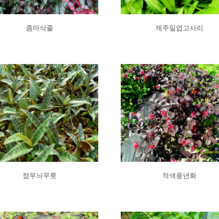
좀마삭줄
제주일엽고사리
점무늬무릇
적색풍년화