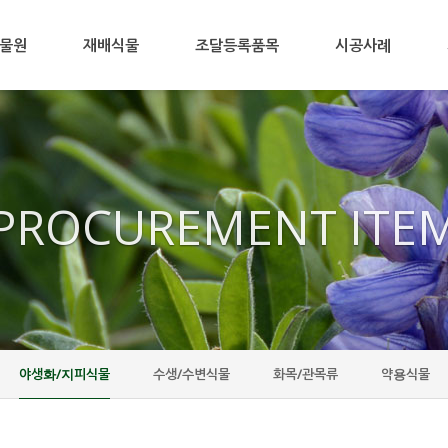
물원
재배식물
조달등록품목
시공사례
PROCUREMENT ITE
야생화/지피식물
수생/수변식물
화목/관목류
약용식물