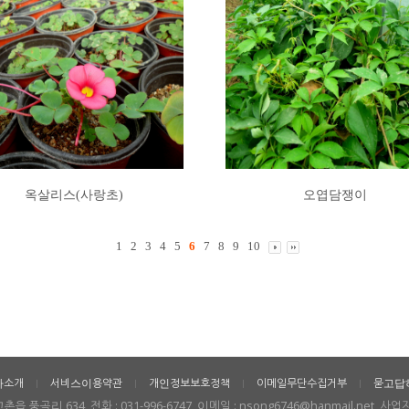
옥살리스(사랑초)
오엽담쟁이
1
2
3
4
5
6
7
8
9
10
사소개
서비스이용약관
개인정보보호정책
이메일무단수집거부
묻고답
ㅣ
ㅣ
ㅣ
ㅣ
곡리 634, 전화 : 031-996-6747, 이메일 : nsong6746@hanmail.net, 사업자번