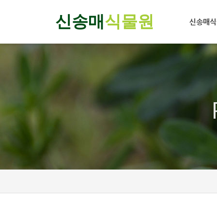
신송매
식물원
신송매식