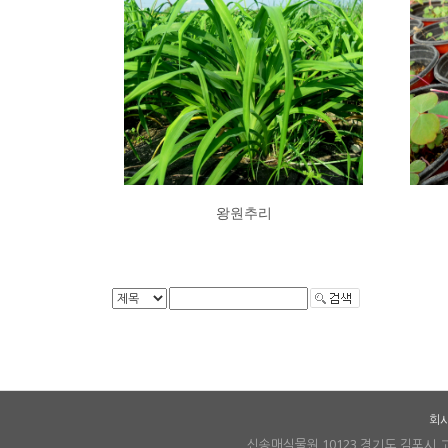
왕원추리
회
신송매식물원 10123 경기도 김포시 고촌읍 풍