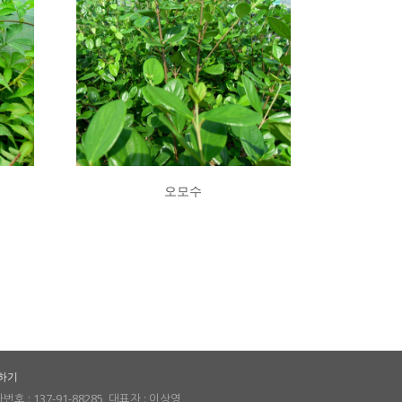
오모수
하기
호 : 137-91-88285, 대표자 : 이상영