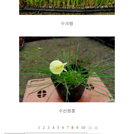
수크령
수선원종
1
2
3
4
5
6
7
8
9
10