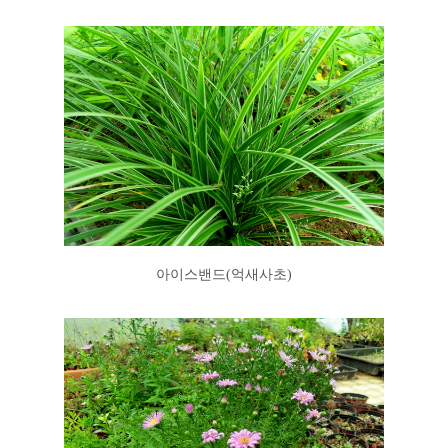
아이스밴드(억새사초)