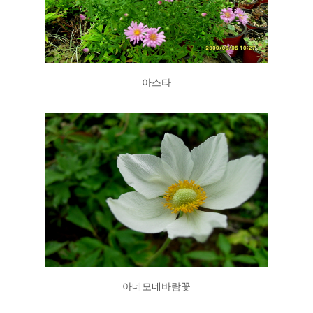
아스타
아네모네바람꽃