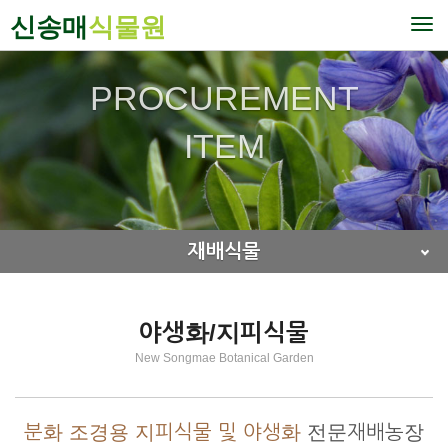
신송매
식물원
To
nav
PROCUREMENT
ITEM
재배식물
야생화/지피식물
New Songmae Botanical Garden
분화 조경용 지피식물 및 야생화
전문재배농장