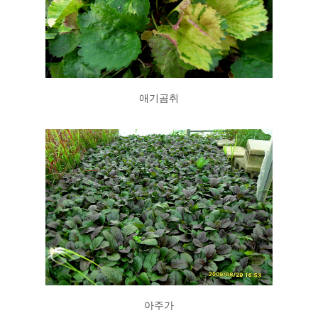
애기곰취
아주가