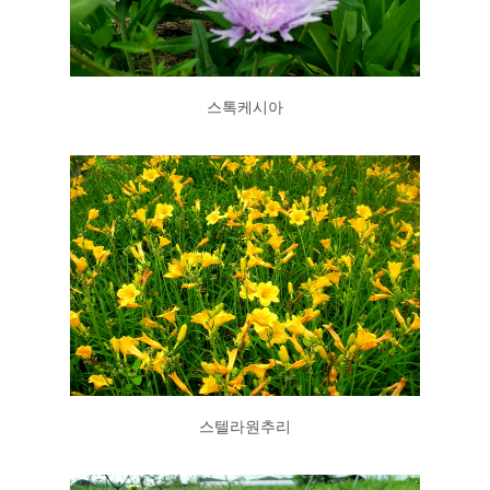
스톡케시아
스텔라원추리