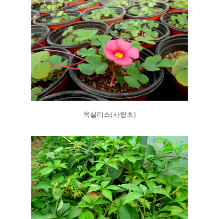
옥살리스(사랑초)