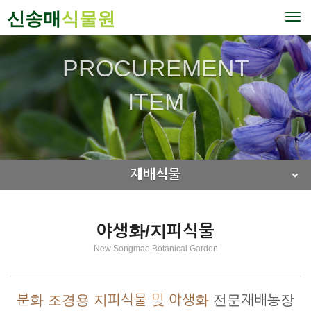
신송매
식물원
To
nav
PROCUREMENT
ITEM
재배식물
야생화/지피식물
New Songmae Botanical Garden
분화 조경용 지피식물 및 야생화
전문재배농장