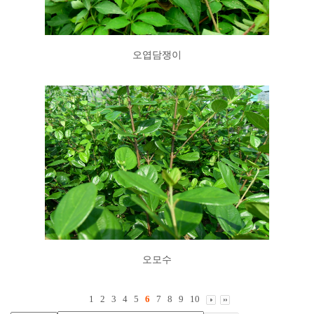
오엽담쟁이
오모수
1
2
3
4
5
6
7
8
9
10