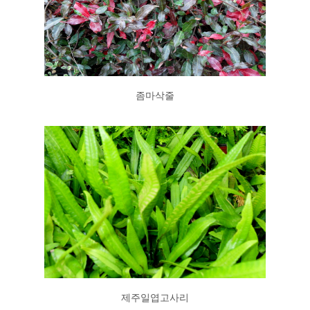
좀마삭줄
제주일엽고사리