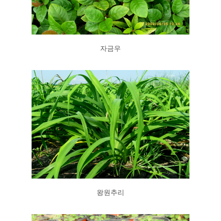
자금우
왕원추리