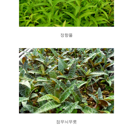
정향풀
점무늬무릇