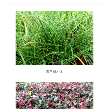
좀무늬사초