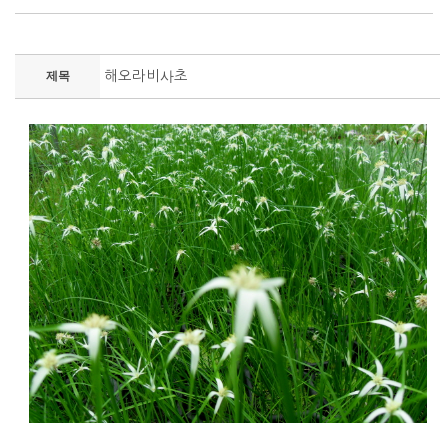
해오라비사초
제목