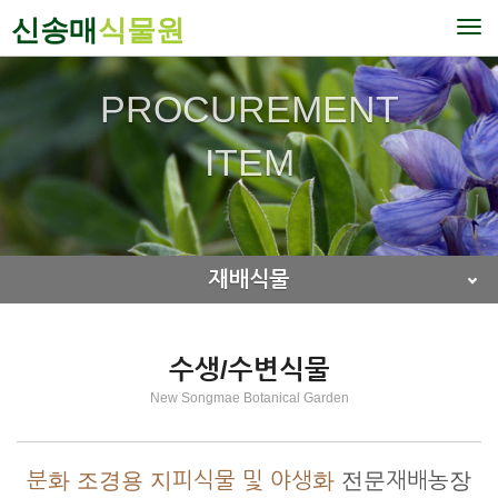
신송매
식물원
To
nav
PROCUREMENT
ITEM
재배식물
수생/수변식물
New Songmae Botanical Garden
분화 조경용 지피식물 및 야생화
전문재배농장