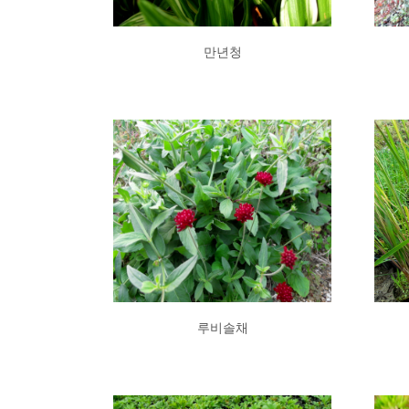
만년청
루비솔채