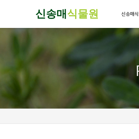
신송매
식물원
신송매식