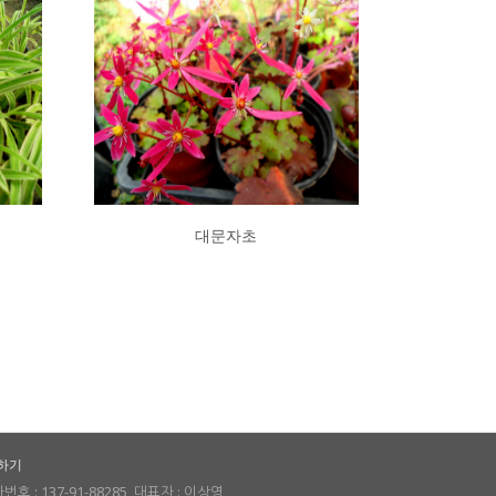
대문자초
하기
호 : 137-91-88285, 대표자 : 이상영