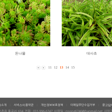
돈나물
대사초
11
12
13
14
15
사소개
서비스이용약관
개인정보보호정책
이메일무단수집거부
묻고답
ㅣ
ㅣ
ㅣ
ㅣ
곡리 634, 전화 : 031-996-6747, 이메일 : nsong6746@hanmail.net, 사업자번