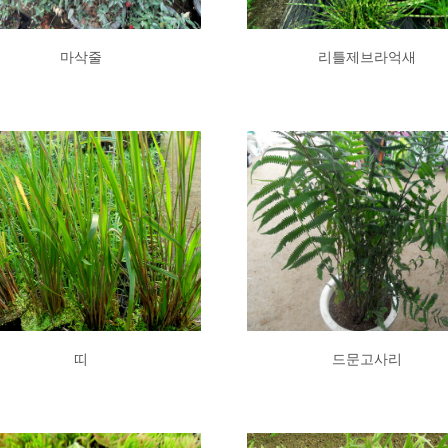
마삭줄
리틀제브라억새
띠
드문고사리