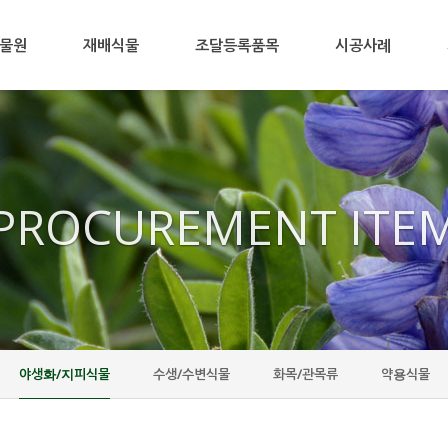
물원
재배식물
조달등록품목
시공사례
PROCUREMENT ITE
야생화/지피식물
수생/수변식물
화목/관목류
약용식물