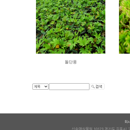
돌단풍
회
신송매식물원 10123 경기도 김포시 고촌읍 풍