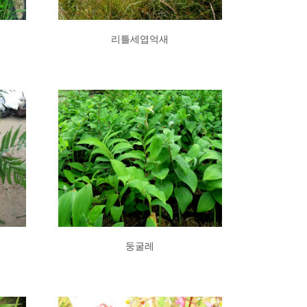
리틀세엽억새
둥굴레