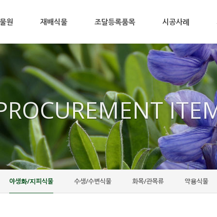
물원
재배식물
조달등록품목
시공사례
PROCUREMENT ITE
야생화/지피식물
수생/수변식물
화목/관목류
약용식물