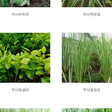
무늬바위취
무늬맥문동
무늬둥굴레
무늬꽃창포