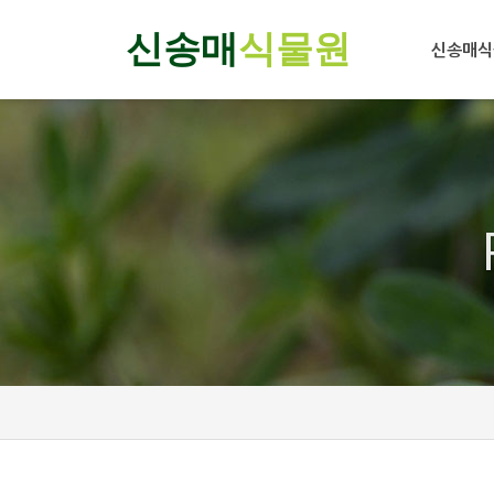
신송매
식물원
신송매식