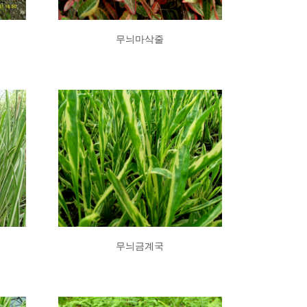
무늬마삭줄
무늬금계국