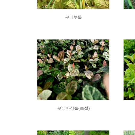
무늬부들
무늬마삭줄(초설)