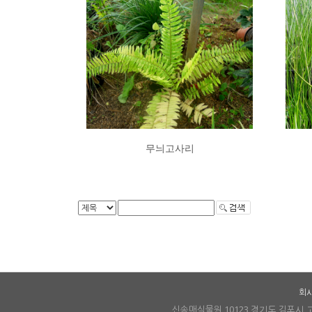
무늬고사리
회
신송매식물원 10123 경기도 김포시 고촌읍 풍