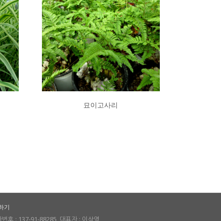
묘이고사리
하기
호 : 137-91-88285, 대표자 : 이상영