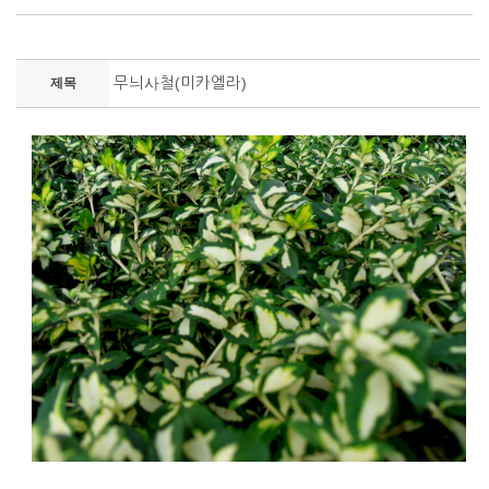
무늬사철(미카엘라)
제목