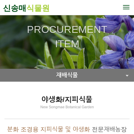
신송매
식물원
To
nav
PROCUREMENT
ITEM
재배식물
야생화/지피식물
New Songmae Botanical Garden
분화 조경용 지피식물 및 야생화
전문재배농장