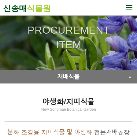
신송매
식물원
To
nav
PROCUREMENT
ITEM
재배식물
야생화/지피식물
New Songmae Botanical Garden
분화 조경용 지피식물 및 야생화
전문재배농장